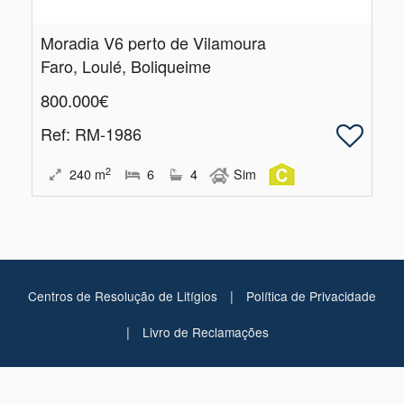
Moradia V6 perto de Vilamoura
Faro, Loulé, Boliqueime
800.000€
Ref
: RM-1986
2
240
m
6
4
Sim
|
Centros de Resolução de Litígios
Política de Privacidade
|
Livro de Reclamações
Eurobestproperties,
Eurobestproperties, Unip., Lda AMI: 13776