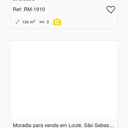
Ref
: RM-1910
2
134
m
3
Moradia para venda em Loulé, São Sebastião