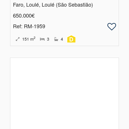
Faro, Loulé, Loulé (São Sebastião)
650.000€
Ref
: RM-1959
2
151
m
3
4